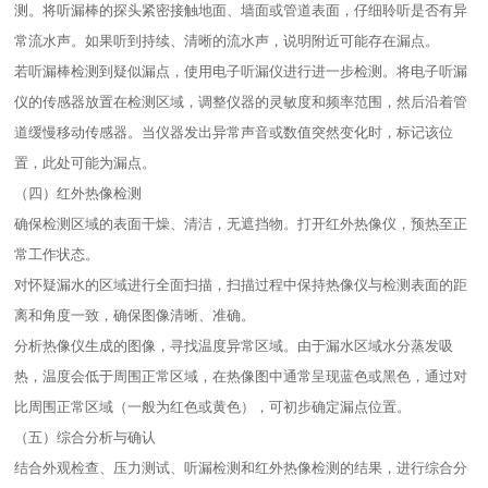
测。将听漏棒的探头紧密接触地面、墙面或管道表面，仔细聆听是否有异
常流水声。如果听到持续、清晰的流水声，说明附近可能存在漏点。​
若听漏棒检测到疑似漏点，使用电子听漏仪进行进一步检测。将电子听漏
仪的传感器放置在检测区域，调整仪器的灵敏度和频率范围，然后沿着管
道缓慢移动传感器。当仪器发出异常声音或数值突然变化时，标记该位
置，此处可能为漏点。​
（四）红外热像检测​
确保检测区域的表面干燥、清洁，无遮挡物。打开红外热像仪，预热至正
常工作状态。​
对怀疑漏水的区域进行全面扫描，扫描过程中保持热像仪与检测表面的距
离和角度一致，确保图像清晰、准确。​
分析热像仪生成的图像，寻找温度异常区域。由于漏水区域水分蒸发吸
热，温度会低于周围正常区域，在热像图中通常呈现蓝色或黑色，通过对
比周围正常区域（一般为红色或黄色），可初步确定漏点位置。​
（五）综合分析与确认​
结合外观检查、压力测试、听漏检测和红外热像检测的结果，进行综合分